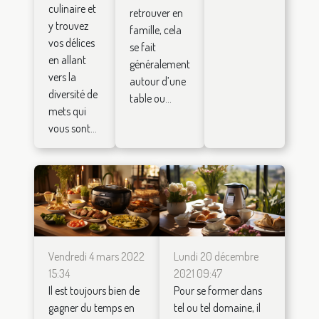
culinaire et
retrouver en
y trouvez
famille, cela
vos délices
se fait
en allant
généralement
vers la
autour d’une
diversité de
table ou...
mets qui
vous sont...
Vendredi 4 mars 2022
Lundi 20 décembre
15:34
2021 09:47
Il est toujours bien de
Pour se former dans
gagner du temps en
tel ou tel domaine, il