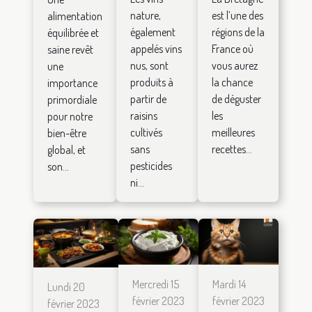
nature,
est l’une des
alimentation
également
régions de la
équilibrée et
appelés vins
France où
saine revêt
nus, sont
vous aurez
une
produits à
la chance
importance
partir de
de déguster
primordiale
raisins
les
pour notre
cultivés
meilleures
bien-être
sans
recettes...
global, et
pesticides
son...
ni...
Mercredi 15
Mardi 14
Lundi 20
février 2023
février 2023
février 2023