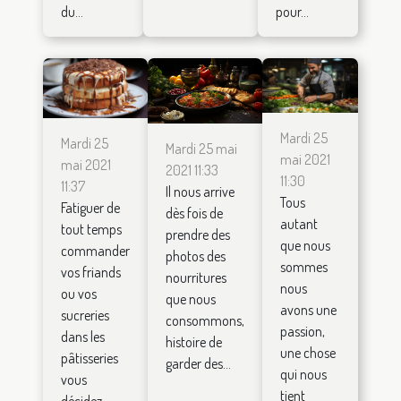
du...
pour...
Mardi 25
Mardi 25
Mardi 25 mai
mai 2021
mai 2021
2021 11:33
11:30
11:37
Il nous arrive
Tous
Fatiguer de
dès fois de
autant
tout temps
prendre des
que nous
commander
photos des
sommes
vos friands
nourritures
nous
ou vos
que nous
avons une
sucreries
consommons,
passion,
dans les
histoire de
une chose
pâtisseries
garder des...
qui nous
vous
tient
décidez