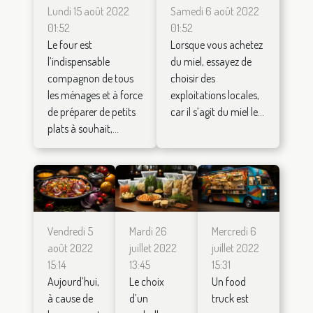
Lundi 15 août 2022
Samedi 6 août 2022
01:52
01:52
Le four est
Lorsque vous achetez
l’indispensable
du miel, essayez de
compagnon de tous
choisir des
les ménages et à force
exploitations locales,
de préparer de petits
car il s’agit du miel le...
plats à souhait,...
Vendredi 5
Mardi 26
Mercredi 6
août 2022
juillet 2022
juillet 2022
15:14
13:45
15:31
Aujourd’hui,
Le choix
Un food
à cause de
d’un
truck est