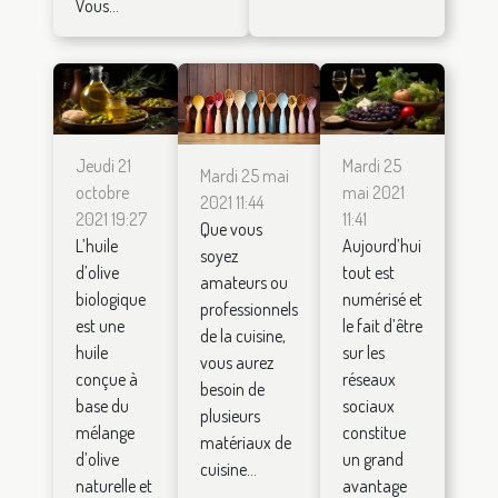
Vous...
Jeudi 21
Mardi 25
Mardi 25 mai
octobre
mai 2021
2021 11:44
2021 19:27
11:41
Que vous
L’huile
Aujourd’hui
soyez
d’olive
tout est
amateurs ou
biologique
numérisé et
professionnels
est une
le fait d’être
de la cuisine,
huile
sur les
vous aurez
conçue à
réseaux
besoin de
base du
sociaux
plusieurs
mélange
constitue
matériaux de
d’olive
un grand
cuisine...
naturelle et
avantage