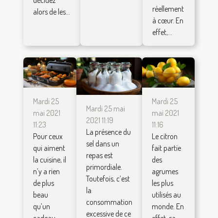
réellement
alors de les...
à cœur. En
effet,...
Mardi 25
Mardi 25
Mardi 25 mai
mai 2021
mai 2021
2021 11:19
11:23
11:16
La présence du
Pour ceux
Le citron
sel dans un
qui aiment
fait partie
repas est
la cuisine, il
des
primordiale.
n’y a rien
agrumes
Toutefois, c’est
de plus
les plus
la
beau
utilisés au
consommation
qu’un
monde. En
excessive de ce
cadeau
effet, sa