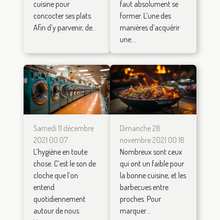
cuisine pour
faut absolument se
concocter ses plats.
former. L’une des
Afin d’y parvenir, de...
manières d’acquérir
une...
Samedi 11 décembre
Dimanche 28
2021 00:07
novembre 2021 00:18
L’hygiène en toute
Nombreux sont ceux
chose. C’est le son de
qui ont un faible pour
cloche que l’on
la bonne cuisine, et les
entend
barbecues entre
quotidiennement
proches. Pour
autour de nous.
marquer...