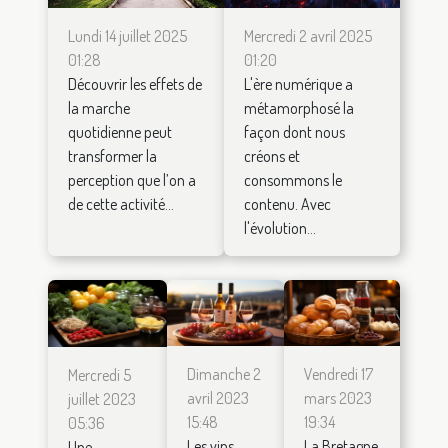
Lundi 14 juillet 2025
Mercredi 2 avril 2025
01:28
01:20
Découvrir les effets de
L'ère numérique a
la marche
métamorphosé la
quotidienne peut
façon dont nous
transformer la
créons et
perception que l’on a
consommons le
de cette activité...
contenu. Avec
l'évolution...
Dimanche 2
Vendredi 17
Mercredi 5
avril 2023
mars 2023
juillet 2023
15:48
19:34
05:36
Les vins
La Bretagne
Une