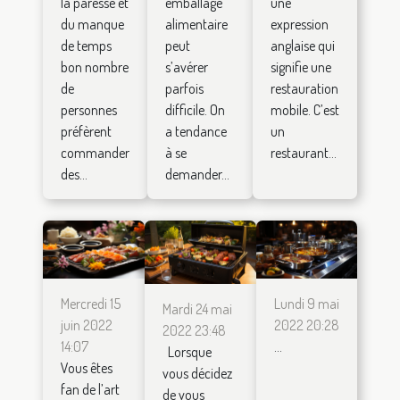
la paresse et
emballage
une
du manque
alimentaire
expression
de temps
peut
anglaise qui
bon nombre
s’avérer
signifie une
de
parfois
restauration
personnes
difficile. On
mobile. C’est
préfèrent
a tendance
un
commander
à se
restaurant...
des...
demander...
Mercredi 15
Lundi 9 mai
Mardi 24 mai
juin 2022
2022 20:28
2022 23:48
14:07
...
Lorsque
Vous êtes
vous décidez
fan de l’art
de vous