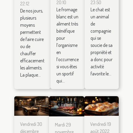
20:10
23:50
22:12
Le fromage
Le chat est
De nos jours,
blanc est un
un animal
plusieurs
aliment très
de
moyens
bénéfique
compagnie
permettent
pour
qui se
de faire cuire
l’organisme
soucie de sa
ou de
en
propriété et
chauffer
l’occurrence
a donc pour
efficacement
si vous êtes
activité
les aliments.
un sportif
favorite le...
La plaque...
qui...
Vendredi 30
Vendredi 19
Mardi 29
décembre
août 2022
novembre