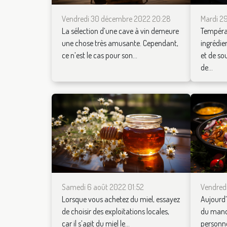
Vendredi 30 décembre 2022 20:28
Mardi 2
La sélection d’une cave à vin demeure
Températ
une chose très amusante. Cependant,
ingrédien
ce n’est le cas pour son...
et de so
de...
Samedi 6 août 2022 01:52
Vendredi
Lorsque vous achetez du miel, essayez
Aujourd’
de choisir des exploitations locales,
du manq
car il s’agit du miel le...
personn