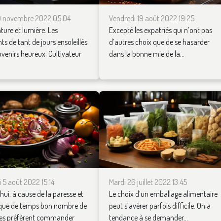
9 novembre 2022 05:04
Vendredi 19 août 2022 19:25
ure et lumière. Les
Excepté les expatriés qui n’ont pas
ts de tant de jours ensoleillés
d’autres choix que de se hasarder
uvenirs heureux. Cultivateur
dans la bonne mie de la...
 5 août 2022 15:14
Mardi 26 juillet 2022 13:45
hui, à cause de la paresse et
Le choix d’un emballage alimentaire
ue de temps bon nombre de
peut s’avérer parfois difficile. On a
es préfèrent commander
tendance à se demander...