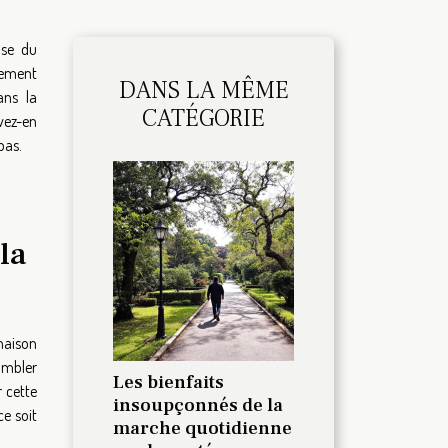
ase du
mement
DANS LA MÊME
ans la
CATÉGORIE
rvez-en
pas.
la
inaison
combler
Les bienfaits
 cette
insoupçonnés de la
ce soit
marche quotidienne